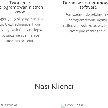
Tworzenie
Doradzwo programow
programowania stron
software
www
Pomożemy i doradzimy jak
ygotujemy skrypty PHP, Java,
oprogramowanie będzie
itp. Uwzględniające Twoje
najlepsze, wskazując wszys
trzeby. Wskażemy najlepsze
dostępne rozwiązania.
rozwiązanie spełniające
założenia projektu.
Nasi Klienci