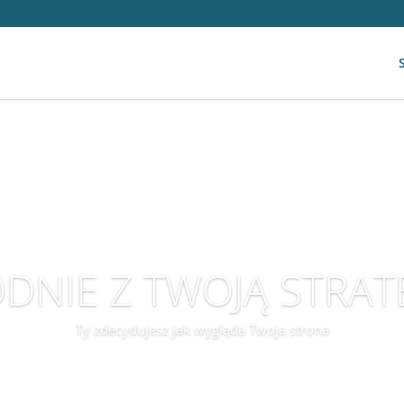
DNIE Z TWOJĄ STRAT
Ty zdecydujesz jak wygląda Twoja strona