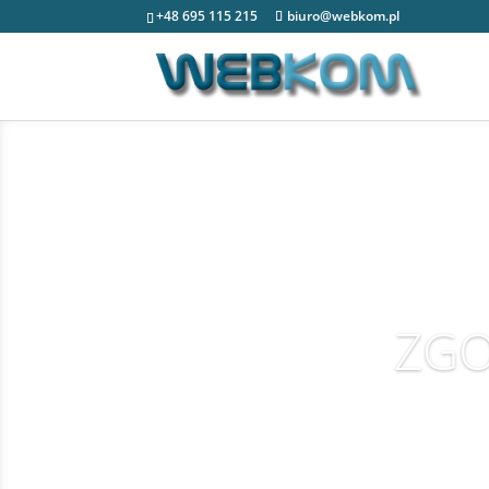
+48 695 115 215
biuro@webkom.pl
ZGO