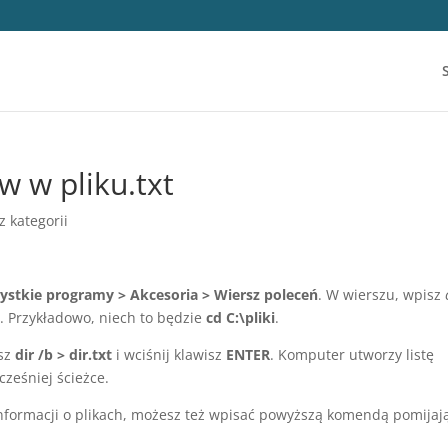
ów w pliku.txt
z kategorii
zystkie programy > Akcesoria > Wiersz poleceń
. W wierszu, wpisz
z. Przykładowo, niech to będzie
cd C:\pliki
.
isz
dir /b > dir.txt
i wciśnij klawisz
ENTER
. Komputer utworzy listę
ześniej ścieżce.
y informacji o plikach, możesz też wpisać powyższą komendą pomijaj