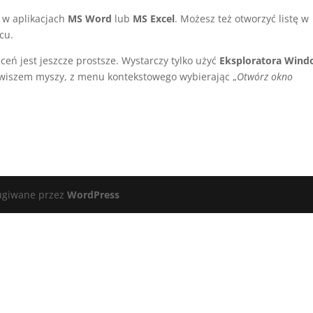
 w aplikacjach
MS Word
lub
MS Excel
. Możesz też otworzyć listę w
cu.
eń jest jeszcze prostsze. Wystarczy tylko użyć
Eksploratora Wind
awiszem myszy, z menu kontekstowego wybierając „
Otwórz okno
ugiwane przez
WordPress