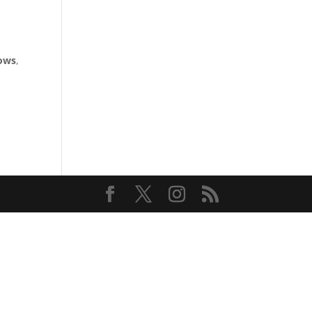
ows
,