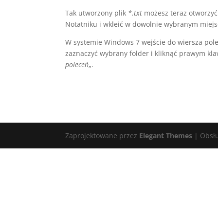
Tak utworzony plik
*.txt
możesz teraz otworzyć
Notatniku i wkleić w dowolnie wybranym miejs
W systemie Windows 7 wejście do wiersza polec
zaznaczyć wybrany folder i kliknąć prawym kl
poleceń
„.
Zaprojektowane przez
Elegant Themes
| Obsł