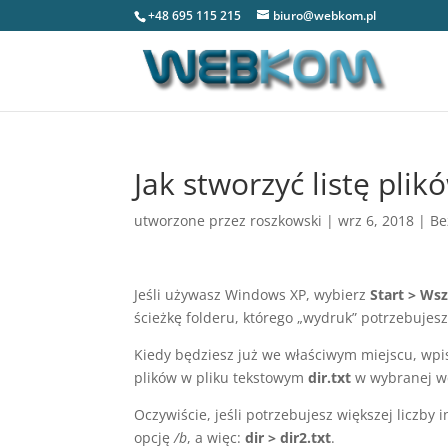
+48 695 115 215
biuro@webkom.pl
Jak stworzyć listę plik
utworzone przez
roszkowski
|
wrz 6, 2018
|
Be
Jeśli używasz Windows XP, wybierz
Start > Ws
ścieżkę folderu, którego „wydruk” potrzebujes
Kiedy będziesz już we właściwym miejscu, wp
plików w pliku tekstowym
dir.txt
w wybranej wc
Oczywiście, jeśli potrzebujesz większej liczb
opcję
/b
, a więc:
dir > dir2.txt
.